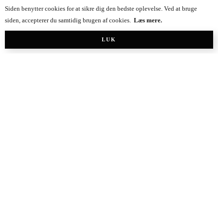
Siden benytter cookies for at sikre dig den bedste oplevelse. Ved at bruge
Madblog
siden, accepterer du samtidig brugen af cookies.
Læs mere.
LUK
Gastry
60 k
Livsstilsblog
,
Modeblog
Mie Kirstine
2.3 k
11.8 k
0 k
10 k