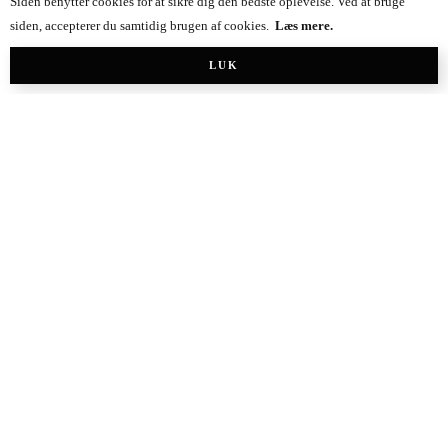
Livsstilsblog
,
Modeblog
Siden benytter cookies for at sikre dig den bedste oplevelse. Ved at bruge
siden, accepterer du samtidig brugen af cookies.
Læs mere.
LUK
Mie Kirstine
2.3 k
11.8 k
0 k
10 k
Madblog
Muttionline
1.0 k
3.6 k
105 k