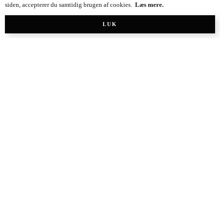
siden, accepterer du samtidig brugen af cookies.
Læs mere.
LUK
Anna-mad
3.2 k
16.5 k
111 k
Madblog
Muttionline
1.0 k
3.6 k
105 k