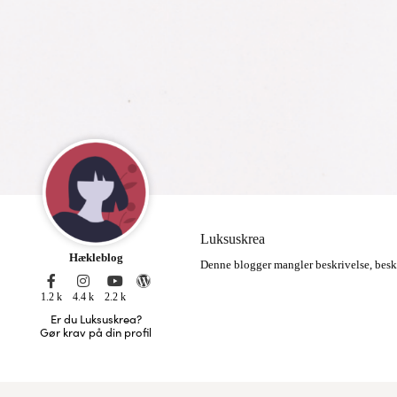
Luksuskrea
Hækleblog
Denne blogger mangler beskrivelse, besk
1.2 k
4.4 k
2.2 k
Er du Luksuskrea?
Gør krav på din profil