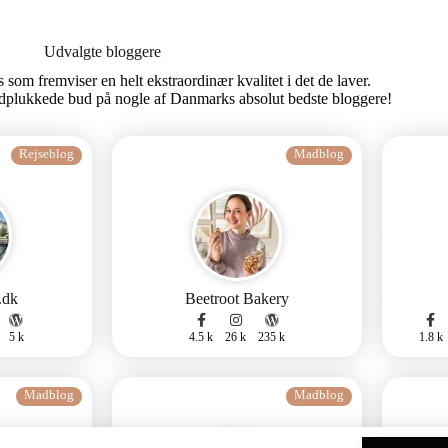
Udvalgte bloggere
som fremviser en helt ekstraordinær kvalitet i det de laver.
dplukkede bud på nogle af Danmarks absolut bedste bloggere!
Rejseblog
Madblog
.dk
Beetroot Bakery
5 k
4.5 k
26 k
235 k
1.8 k
Madblog
Madblog