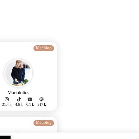
Madblog
Marialottes
21.4 k
4.6 k
0.1 k
217 k
Madblog