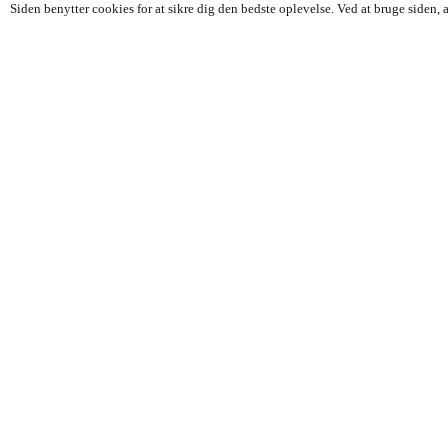
Siden benytter cookies for at sikre dig den bedste oplevelse. Ved at bruge siden,
Alberte Stengaard
Grødgrise
3 k
31.7 k
63 k
3.7 k
24.1 k