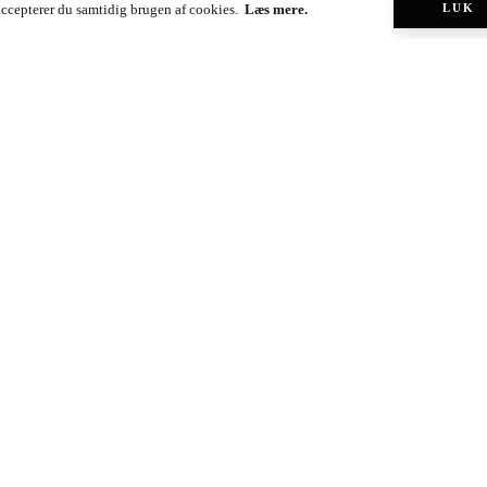
 accepterer du samtidig brugen af cookies.
Læs mere.
LUK
n
Maria Silje
64 k
2.5 k
8.2 k
82 k
Se flere bloggere
Danske-blogs