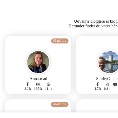
Udvalgte bloggere er blogs 
Herunder finder du vores hån
Madblog
Anna-mad
StorbyGuide
3.2 k
16.5 k
111 k
1.7 k
0.3 k
Madblog