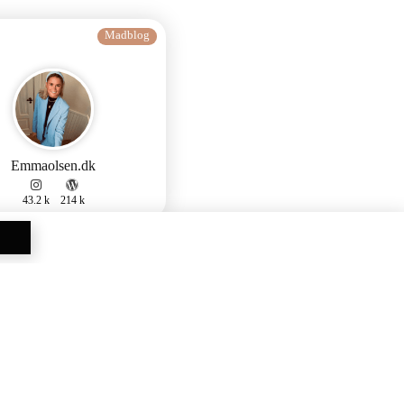
Madblog
Emmaolsen.dk
43.2 k
214 k
Madblog
Anna-mad