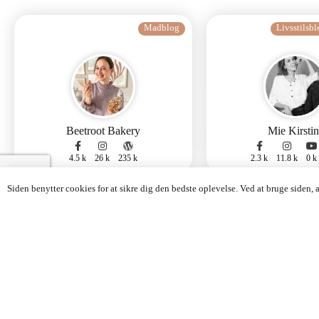
Madblog
Livsstilsb
Beetroot Bakery
Mie Kirstin
4.5 k
26 k
235 k
2.3 k
11.8 k
0 k
Siden benytter cookies for at sikre dig den bedste oplevelse. Ved at bruge siden,
Madblog
Grødgrisen
Danica Chl