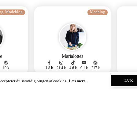
log
,
Modeblog
Madblog
e
Marialottes
10 k
1.8 k
21.4 k
4.6 k
0.1 k
217 k
 accepterer du samtidig brugen af cookies.
Læs mere.
LUK
Livsstilsblog
Madblog
oe
Alberte Stengaard