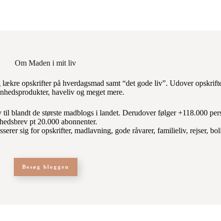
Om Maden i mit liv
lækre opskrifter på hverdagsmad samt “det gode liv”. Udover opskrift
kønhedsprodukter, haveliv og meget mere.
 til blandt de største madblogs i landet. Derudover følger +118.000 per
hedsbrev pt 20.000 abonnenter.
rer sig for opskrifter, madlavning, gode råvarer, familieliv, rejser, bo
Besøg bloggen