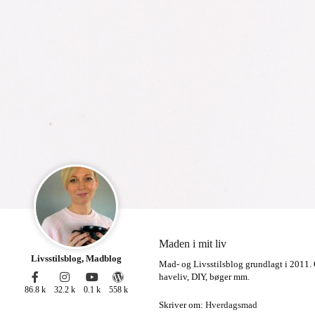
Maden i mit liv
Livsstilsblog
,
Madblog
Mad- og Livsstilsblog grundlagt i 2011. 
haveliv, DIY, bøger mm.
86.8 k
32.2 k
0.1 k
558 k
Skriver om:
Hverdagsmad