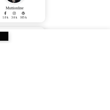
Muttionline
1.0 k
3.6 k
105 k
Madblog
Marialottes
21.4 k
4.6 k
0.1 k
217 k