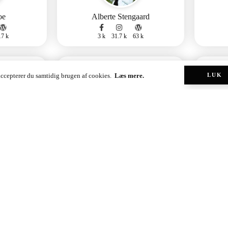
oe
Alberte Stengaard
17 k
3 k
31.7 k
63 k
log
,
Modeblog
Madblog
 accepterer du samtidig brugen af cookies.
Læs mere.
LUK
e
Emmaolsen.dk
10 k
43.2 k
214 k
1.8 k
Se flere bloggere