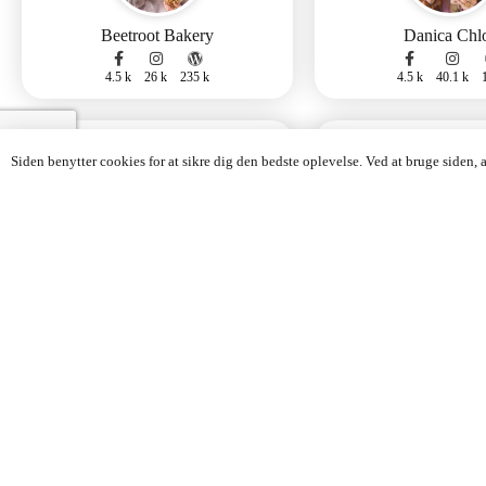
Beetroot Bakery
Danica Chl
4.5 k
26 k
235 k
4.5 k
40.1 k
Rejseblog
Livsstilsb
Siden benytter cookies for at sikre dig den bedste oplevelse. Ved at bruge siden,
StorbyGuide.dk
Mie Kirstin
1.7 k
0.3 k
5 k
2.3 k
11.8 k
0 k