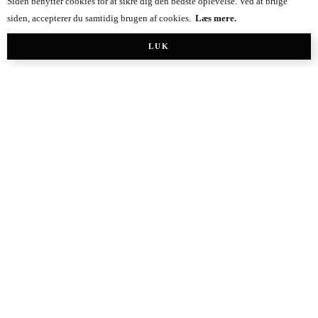
Livsstilsblog
Siden benytter cookies for at sikre dig den bedste oplevelse. Ved at bruge
siden, accepterer du samtidig brugen af cookies.
Læs mere.
LUK
Danica Chloe
4.5 k
40.1 k
17 k
Madblog
Beetroot Bakery
4.5 k
26 k
235 k